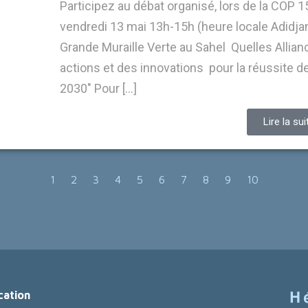
Participez au débat organisé, lors de la COP 15
vendredi 13 mai 13h-15h (heure locale Adidjan
Grande Muraille Verte au Sahel Quelles Allia
actions et des innovations pour la réussite de
2030″ Pour […]
Lire la sui
1
2
3
4
5
6
7
8
9
10
cation