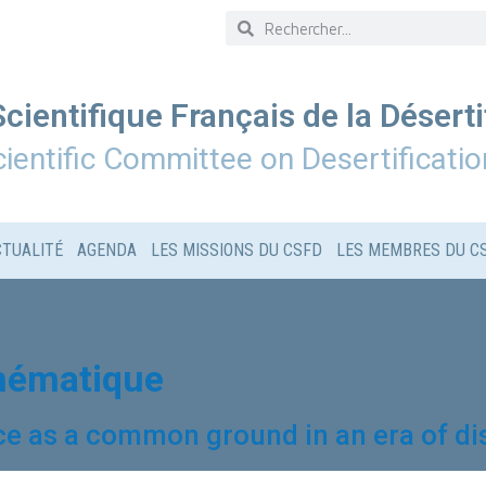
cientifique Français de la Déserti
ientific Committee on Desertificatio
CTUALITÉ
AGENDA
LES MISSIONS DU CSFD
LES MEMBRES DU C
thématique
ce as a common ground in an era of di