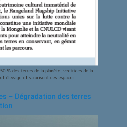
0 % des terres de la planète, vectrices de la
cet élevage et valorisent ces espaces
es – Dégradation des terres
tion