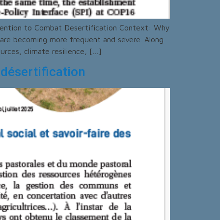
nvention to Combat Desertification Context: Why
s are becoming more frequent and severe. Along
rces, climate resilience, […]
 désertification