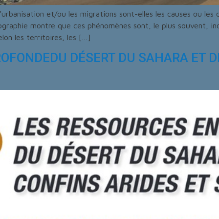
urbanisation et/ou les migrations sont-elles les causes ou les
ographie montre que ces phénomènes sont, le plus souvent, indé
on les territoires, les […]
OFONDEDU DÉSERT DU SAHARA ET DE