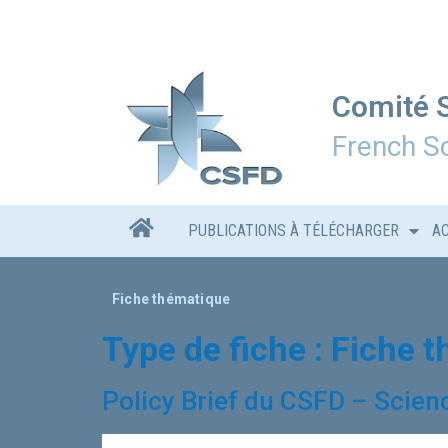
Comité S
French Sc
PUBLICATIONS À TÉLÉCHARGER
A
Fiche thématique
Type de fiche :
Fiche 
Policy Brief du CSFD – Scien