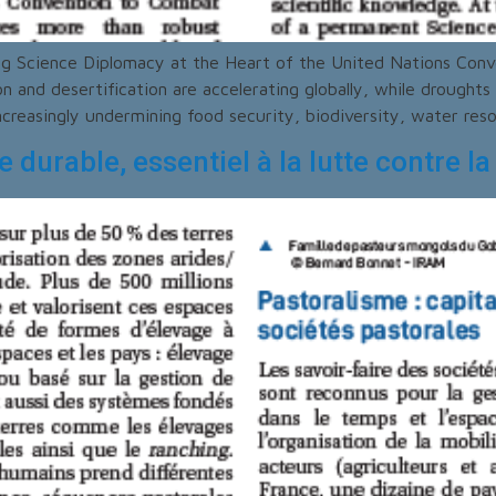
ing Science Diplomacy at the Heart of the United Nations Co
 and desertification are accelerating globally, while drought
reasingly undermining food security, biodiversity, water resou
 durable, essentiel à la lutte contre la