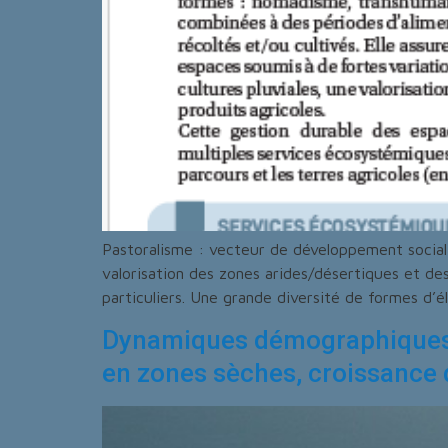
Pastoralisme : vecteur de développement social 
valorisation des zones arides/désertiques et des
particuliers. Une grande diversité de formes d’
Dynamiques démographiques et
en zones sèches, croissance 