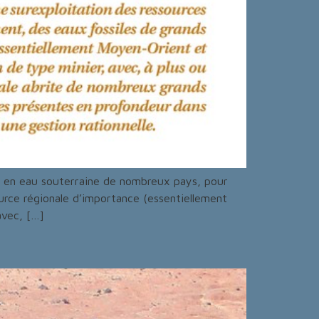
es en eau souterraine de nombreux pays, pour
ource régionale d’importance (essentiellement
avec, […]