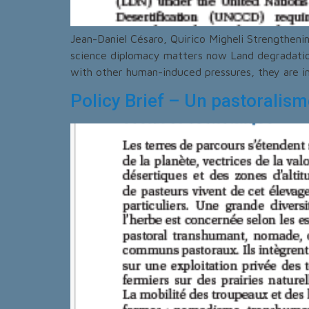
Jean-Daniel Césaro, Quirico Migheli Strengthen
science diplomacy matters now Land degradation
with other human-induced pressures, they are inc
Policy Brief – Un pastoralisme