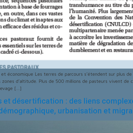
et économique Les terres de parcours s’étendent sur plus de 5
 zones d’altitude. Plus de 500 millions de pasteurs vivent de 
élevage […]
 désertification : des liens complex
démographique, urbanisation et migra