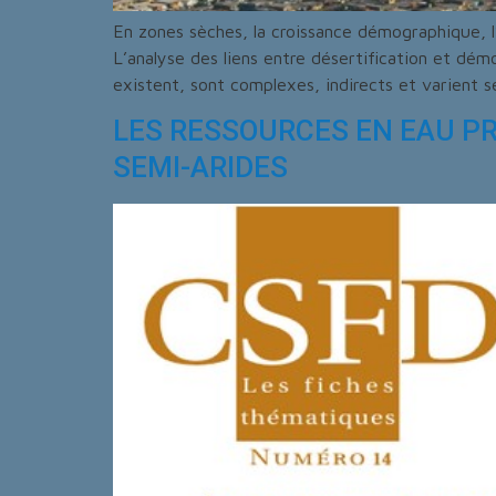
En zones sèches, la croissance démographique, l’
L’analyse des liens entre désertification et dém
existent, sont complexes, indirects et varient sel
LES RESSOURCES EN EAU PR
SEMI-ARIDES