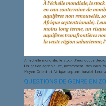
À l’échelle mondiale, le stock d’eau douce décr
l’irrigation agricole, et, notamment, des eaux f
Moyen-Orient et Afrique septentrionale). Leur ut
QUESTIONS DE GENRE EN Z