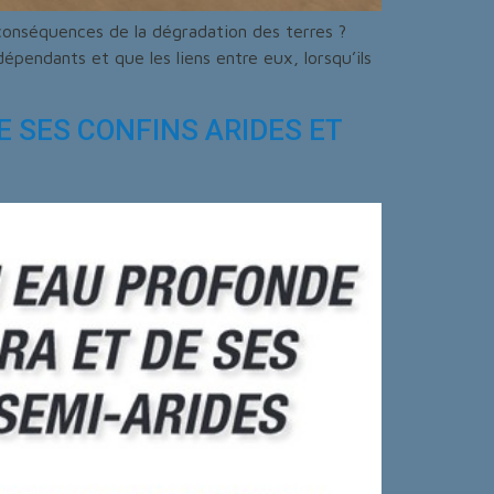
 conséquences de la dégradation des terres ?
pendants et que les liens entre eux, lorsqu’ils
 SES CONFINS ARIDES ET