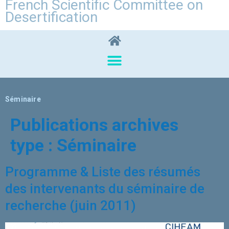
French Scientific Committee on
Desertification
Séminaire
Publications archives
type :
Séminaire
Programme & Liste des résumés
des intervenants du séminaire de
recherche (juin 2011)