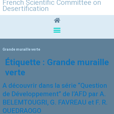
French Scientific Committee on
Desertification
Grande muraille verte
Étiquette :
Grande muraille
verte
A découvrir dans la série “Question
de Développement” de l’AFD par A.
BELEMTOUGRI, G. FAVREAU et F. R.
OUEDRAOGO