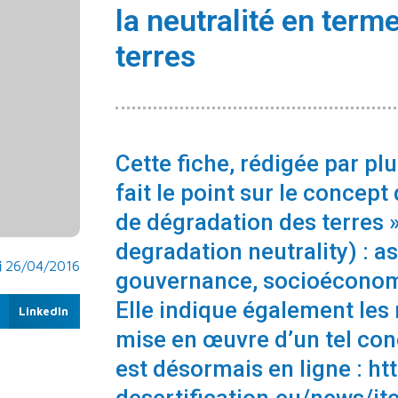
la neutralité en term
terres
Cette fiche, rédigée par p
fait le point sur le concept
de dégradation des terres »
degradation neutrality) : a
26/04/2016
gouvernance, socioéconom
Elle indique également les r
LinkedIn
mise en œuvre d’un tel co
est désormais en ligne :
ht
desertification.eu/news/it