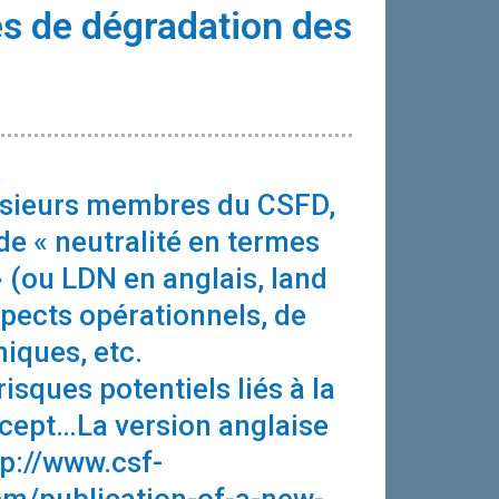
es de dégradation des
lusieurs membres du CSFD,
 de « neutralité en termes
 (ou LDN en anglais, land
spects opérationnels, de
iques, etc.
isques potentiels liés à la
ncept…La version anglaise
tp://www.csf-
em/publication-of-a-new-