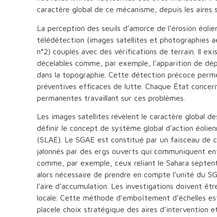
caractère global de ce mécanisme, depuis les aires 
La perception des seuils d’amorce de l’érosion éolien
télédétection (images satellites et photographies a
n°2) couplés avec des vérifications de terrain. Il ex
décelables comme, par exemple, l’apparition de dépr
dans la topographie. Cette détection précoce perm
préventives efficaces de lutte. Chaque État concern
permanentes travaillant sur ces problèmes.
Les images satellites révèlent le caractère global d
définir le concept de système global d’action éolien
(SLAE). Le SGAE est constitué par un faisceau de co
jalonnés par des ergs ouverts qui communiquent en
comme, par exemple, ceux reliant le Sahara septentri
alors nécessaire de prendre en compte l’unité du SG
l’aire d’accumulation. Les investigations doivent êtr
locale. Cette méthode d’emboîtement d’échelles est
placele choix stratégique des aires d’intervention e