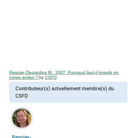
Requier-Desjardins M., 2007. Pourquoi faut-il investir en
zones arides ?
by
CSFD
Contributeur(s) actuellement membre(s) du
CSFD
Requier-